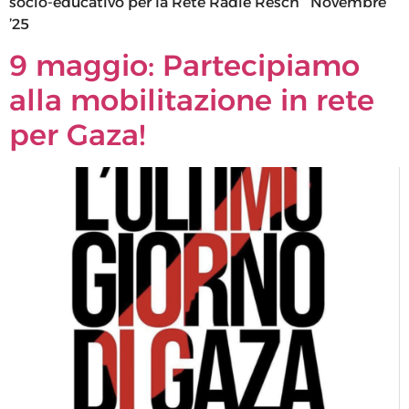
socio-educativo per la Rete Radié Resch Novembre
’25
9 maggio: Partecipiamo
alla mobilitazione in rete
per Gaza!