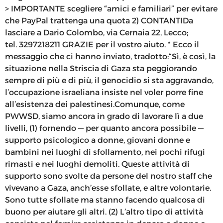
> IMPORTANTE scegliere “amici e familiari” per evitare
che PayPal trattenga una quota 2) CONTANTIDa
lasciare a Dario Colombo, via Cernaia 22, Lecco;
tel. 3297218211 GRAZIE per il vostro aiuto. * Ecco il
messaggio che ci hanno inviato, tradotto:“Sì, è così, la
situazione nella Striscia di Gaza sta peggiorando
sempre di più e di più, il genocidio si sta aggravando,
l’occupazione israeliana insiste nel voler porre fine
all’esistenza dei palestinesi.Comunque, come
PWWSD, siamo ancora in grado di lavorare lì a due
livelli, (1) fornendo — per quanto ancora possibile —
supporto psicologico a donne, giovani donne e
bambini nei luoghi di sfollamento, nei pochi rifugi
rimasti e nei luoghi demoliti. Queste attività di
supporto sono svolte da persone del nostro staff che
vivevano a Gaza, anch’esse sfollate, e altre volontarie.
Sono tutte sfollate ma stanno facendo qualcosa di
buono per aiutare gli altri. (2) L’altro tipo di attività