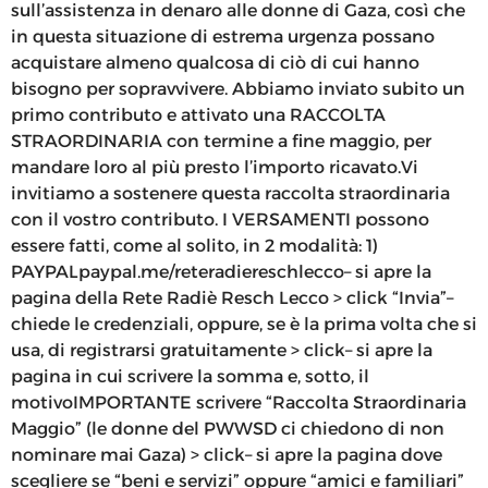
sull’assistenza in denaro alle donne di Gaza, così che
in questa situazione di estrema urgenza possano
acquistare almeno qualcosa di ciò di cui hanno
bisogno per sopravvivere. Abbiamo inviato subito un
primo contributo e attivato una RACCOLTA
STRAORDINARIA con termine a fine maggio, per
mandare loro al più presto l’importo ricavato.Vi
invitiamo a sostenere questa raccolta straordinaria
con il vostro contributo. I VERSAMENTI possono
essere fatti, come al solito, in 2 modalità: 1)
PAYPALpaypal.me/reteradiereschlecco– si apre la
pagina della Rete Radiè Resch Lecco > click “Invia”–
chiede le credenziali, oppure, se è la prima volta che si
usa, di registrarsi gratuitamente > click– si apre la
pagina in cui scrivere la somma e, sotto, il
motivoIMPORTANTE scrivere “Raccolta Straordinaria
Maggio” (le donne del PWWSD ci chiedono di non
nominare mai Gaza) > click– si apre la pagina dove
scegliere se “beni e servizi” oppure “amici e familiari”