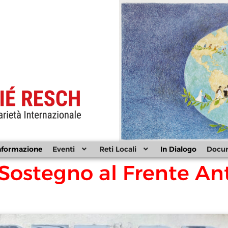
nformazione
Eventi
Reti Locali
In Dialogo
Docu
 Sostegno al Frente An