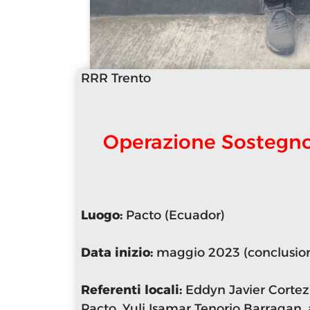
RRR Trento
Operazione Sostegno
Luogo:
Pacto (Ecuador)
Data inizio:
maggio 2023 (conclusion
Referenti locali:
Eddyn Javier Cortez
Pacto, Yuli Isamar Tenorio Barragan, 